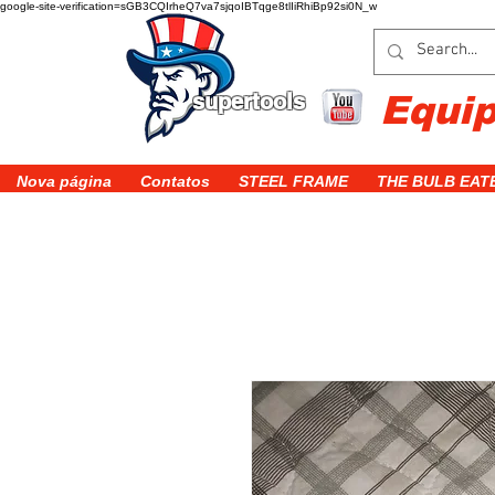
google-site-verification=sGB3CQIrheQ7va7sjqoIBTqge8tlIiRhiBp92si0N_w
supertools
Equi
Nova página
Contatos
STEEL FRAME
THE BULB EAT