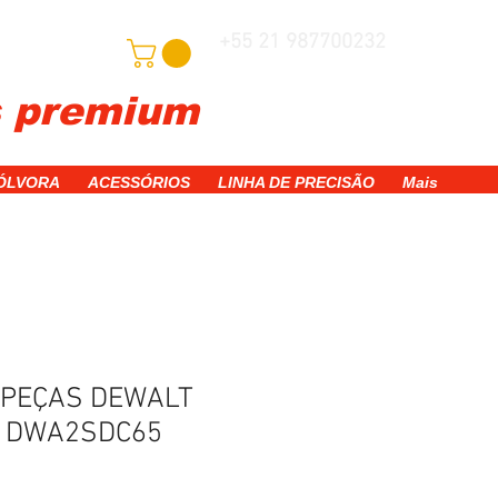
+55 21 987700232
adastre-se
s premium
WhatsApp
PÓLVORA
ACESSÓRIOS
LINHA DE PRECISÃO
Mais
5 PEÇAS DEWALT
 DWA2SDC65