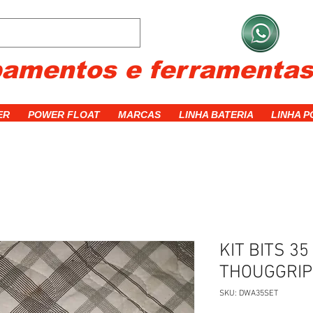
C
pamentos e ferramenta
ER
POWER FLOAT
MARCAS
LINHA BATERIA
LINHA 
KIT BITS 3
THOUGGRIP
SKU: DWA35SET