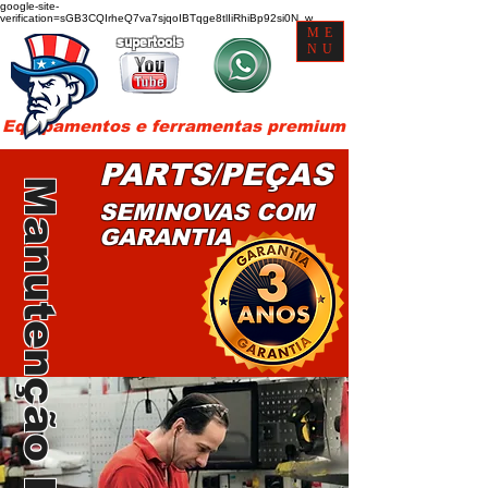
google-site-
verification=sGB3CQIrheQ7va7sjqoIBTqge8tlIiRhiBp92si0N_w
ME
supertools
NU
Equipamentos e ferramentas premium
PARTS/PEÇAS
Manutenção Hilti
SEMINOVAS COM
GARANTIA