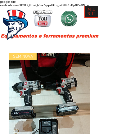
google-site-
verification=sGB3CQIrheQ7va7sjqoIBTqge8tlIiRhiBp92si0N_w
ME
supertools
NU
Equipamentos e ferramentas premium
SEMINOVA