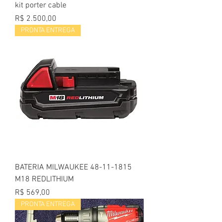
kit porter cable
Preço
R$ 2.500,00
PRONTA ENTREGA
BATERIA MILWAUKEE 48-11-1815
M18 REDLITHIUM
Preço
R$ 569,00
PRONTA ENTREGA