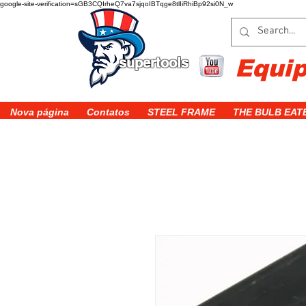
google-site-verification=sGB3CQIrheQ7va7sjqoIBTqge8tlIiRhiBp92si0N_w
supertools
Equi
Nova página
Contatos
STEEL FRAME
THE BULB EAT