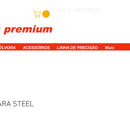
+55 21 987700232
adastre-se
s premium
WhatsApp
PÓLVORA
ACESSÓRIOS
LINHA DE PRECISÃO
Mais
ARA STEEL