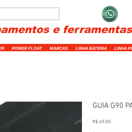
C
pamentos e ferramenta
ER
POWER FLOAT
MARCAS
LINHA BATERIA
LINHA 
GUIA G90 P
Preço
R$ 69,00