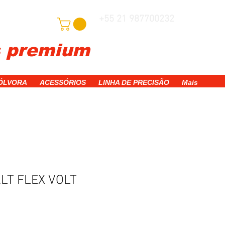
+55 21 987700232
adastre-se
s premium
WhatsApp
PÓLVORA
ACESSÓRIOS
LINHA DE PRECISÃO
Mais
LT FLEX VOLT