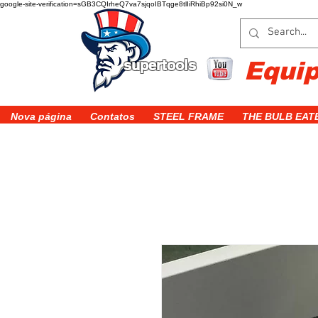
google-site-verification=sGB3CQIrheQ7va7sjqoIBTqge8tlIiRhiBp92si0N_w
supertools
Equi
Nova página
Contatos
STEEL FRAME
THE BULB EAT