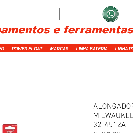
C
pamentos e ferramenta
ER
POWER FLOAT
MARCAS
LINHA BATERIA
LINHA 
ALONGADOR
MILWAUKEE 1
32-4512A