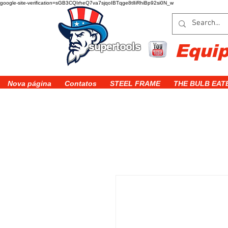
google-site-verification=sGB3CQIrheQ7va7sjqoIBTqge8tlIiRhiBp92si0N_w
supertools
Equi
Nova página
Contatos
STEEL FRAME
THE BULB EAT