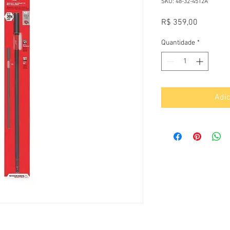
SKU: 48-32-4512A
Preço
R$ 359,00
Quantidade
*
Adic