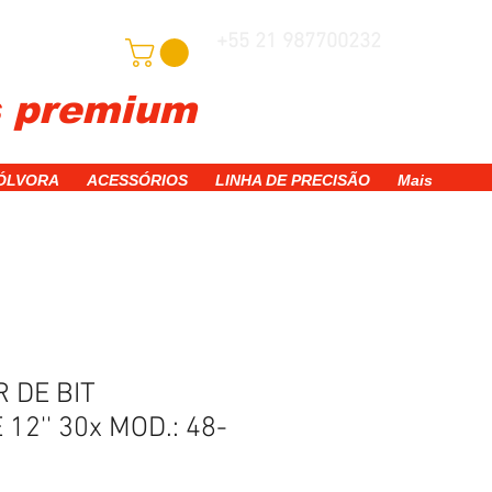
+55 21 987700232
adastre-se
s premium
WhatsApp
PÓLVORA
ACESSÓRIOS
LINHA DE PRECISÃO
Mais
 DE BIT
2'' 30x MOD.: 48-