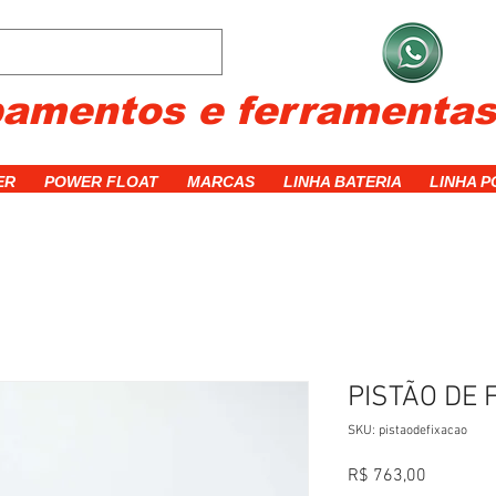
C
pamentos e ferramenta
ER
POWER FLOAT
MARCAS
LINHA BATERIA
LINHA 
PISTÃO DE 
SKU: pistaodefixacao
Preço
R$ 763,00