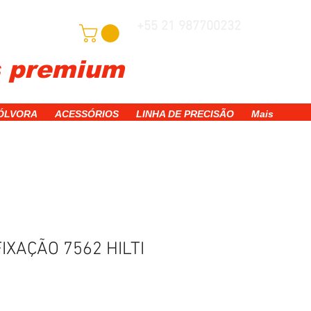
+55 21 987700232
adastre-se
s premium
WhatsApp
PÓLVORA
ACESSÓRIOS
LINHA DE PRECISÃO
Mais
FIXAÇÃO 7562 HILTI