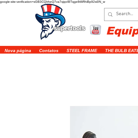
google-site-verification=sGB3CQIrheQ7va7sjqoIBTqge8tlIiRhiBp92si0N_w
supertools
Equi
Nova página
Contatos
STEEL FRAME
THE BULB EAT