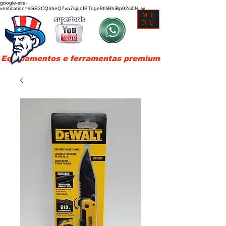
google-site-
verification=sGB3CQIrheQ7va7sjqoIBTqge8tlIiRhiBp92si0N_w
ME
supertools
NU
Equipamentos e ferramentas premium