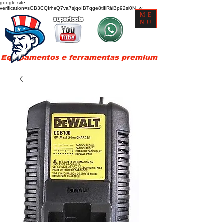
google-site-
verification=sGB3CQIrheQ7va7sjqoIBTqge8tlIiRhiBp92si0N_w
ME
supertools
NU
Equipamentos e ferramentas premium